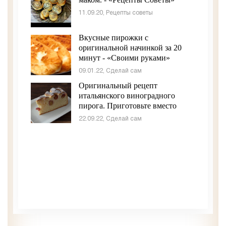
11.09.20, Рецепты советы
Вкусные пирожки с
оригинальной начинкой за 20
минут - «Своими руками»
09.01.22, Сделай сам
Оригинальный рецепт
итальянского виноградного
пирога. Приготовьте вместо
привычной шарлотки - «Своими
22.09.22, Сделай сам
руками»