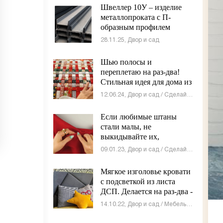
Швеллер 10У – изделие
металлопроката с П-
образным профилем
28.11.25, Двор и сад
Шью полосы и
переплетаю на раз-два!
Стильная идея для дома из
ткани - «Своими руками»
12.06.24, Двор и сад / Сделай сам
Если любимые штаны
стали малы, не
выкидывайте их,
проблема решается на раз-
09.01.23, Двор и сад / Сделай сам
два - «Своими руками»
Мягкое изголовье кровати
с подсветкой из листа
ДСП. Делается на раз-два -
«Мебель»
14.10.22, Двор и сад / Мебель сделай сам