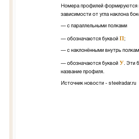
Номера профилей формируются и
зависимости от угла наклона бо
— с параллельными полками
П
— обозначаются буквой
;
— с наклонёнными внутрь полка
У
— обозначаются буквой
. Эти
название профиля.
Источник новости - steelradar.ru