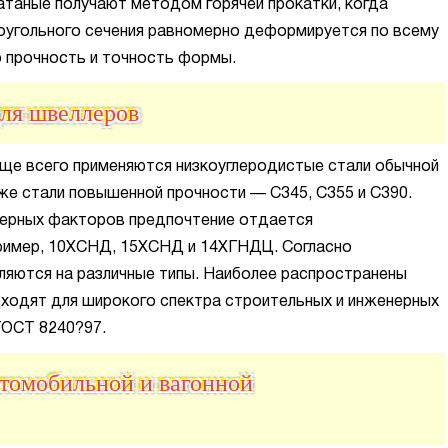
катаные получают методом горячей прокатки, когда
моугольного сечения равномерно деформируется по всему
ю прочность и точность формы.
для швеллеров
ще всего применяются низкоуглеродистые стали обычной
кже стали повышенной прочности — С345, С355 и С390.
ферных факторов предпочтение отдается
ример, 10ХСНД, 15ХСНД и 14ХГНДЦ. Согласно
ляются на различные типы. Наиболее распространены
ходят для широкого спектра строительных и инженерных
ГОСТ 8240?97.
втомобильной и вагонной