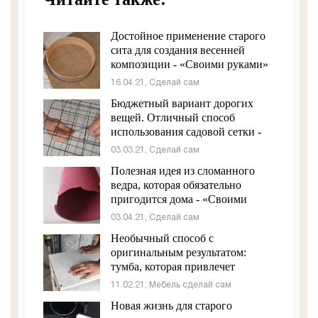
Достойное применение старого
сита для создания весенней
композиции - «Своими руками»
16.04.21, Сделай сам
Бюджетный вариант дорогих
вещей. Отличный способ
использования садовой сетки -
«Своими руками»
03.03.21, Сделай сам
Полезная идея из сломанного
ведра, которая обязательно
пригодится дома - «Своими
руками»
03.04.21, Сделай сам
Необычный способ с
оригинальным результатом:
тумба, которая привлечет
внимания - «Мебель»
11.02.21, Мебель сделай сам
Новая жизнь для старого