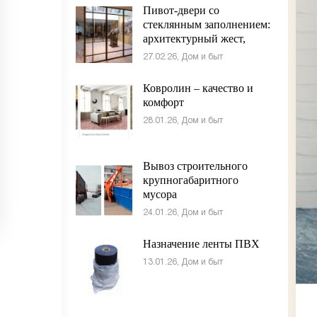
Пивот-двери со
стеклянным заполнением:
архитектурный жест,
который формирует
27.02.26, Дом и быт
пространство
Ковролин – качество и
комфорт
28.01.26, Дом и быт
Вывоз строительного
крупногабаритного
мусора
24.01.26, Дом и быт
Назначение ленты ПВХ
13.01.26, Дом и быт