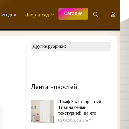
Сегодня
Двор и сад
Сегодня
Другие рубрики:
Лента новостей
Шкаф 3-х створчатый
Тивина белый
текстурный, на что
обратить внимание при
02.04.26, Дом и быт
выборе.