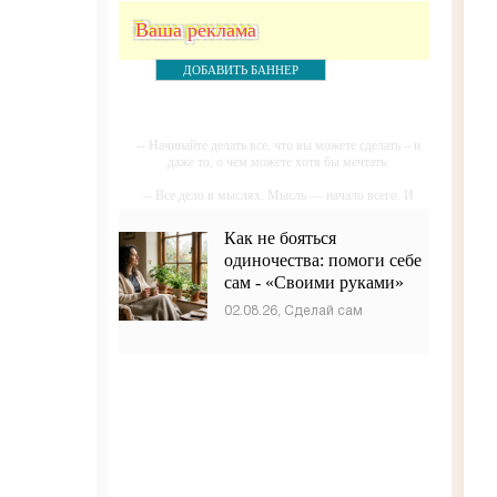
Ваша реклама
ДОБАВИТЬ БАННЕР
-- Начинайте делать все, что вы можете сделать – и
даже то, о чем можете хотя бы мечтать.
-- Все дело в мыслях. Мысль — начало всего. И
мыслями можно управлять. И поэтому главное дело
совершенствования: работать над мыслями.
Как не бояться
одиночества: помоги себе
-- Идите уверенно по направлению к мечте. Живите
той жизнью, которую вы сами себе придумали.
сам - «Своими руками»
-- Самое большое богатство — это ум. Самая
02.08.26, Сделай сам
большая нищета — глупость. Из всех страхов самый
пугающий — самолюбование.
-- Лучшее, что можно сделать с хорошим советом,
это пропустить его мимо ушей. Он никогда не
бывает полезен никому, кроме того, кто его дал.
-- Люблю давать советы и очень не люблю, когда их
дают мне.