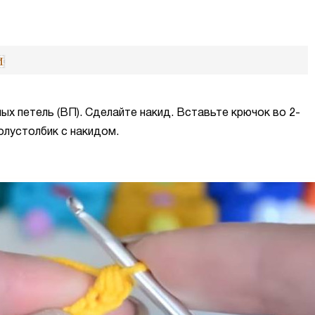
и
х петель (ВП). Сделайте накид. Вставьте крючок во 2-
олустолбик с накидом.