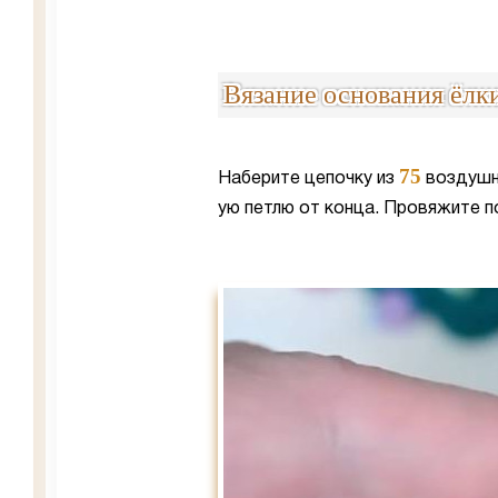
Вязание основания ёлк
75
Наберите цепочку из
воздушны
ую петлю от конца. Провяжите п