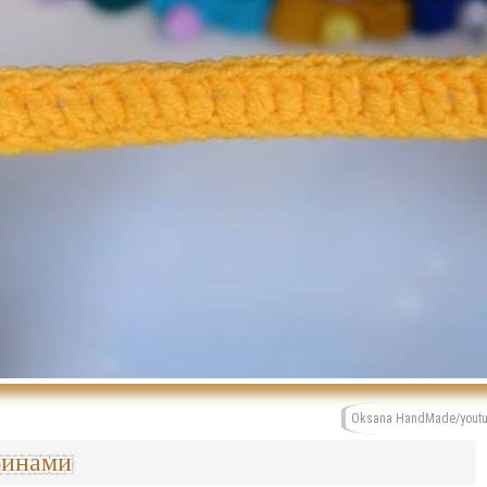
Oksana HandMade/yout
синами