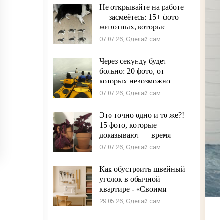
Не открывайте на работе
— засмеётесь: 15+ фото
животных, которые
сломали серьёзность
07.07.26, Сделай сам
интернета - «Своими
руками»
Через секунду будет
больно: 20 фото, от
которых невозможно
отвести взгляд - «Своими
07.07.26, Сделай сам
руками»
Это точно одно и то же?!
15 фото, которые
доказывают — время
творит невероятное -
07.07.26, Сделай сам
«Своими руками»
Как обустроить швейный
уголок в обычной
квартире - «Своими
руками»
29.05.26, Сделай сам