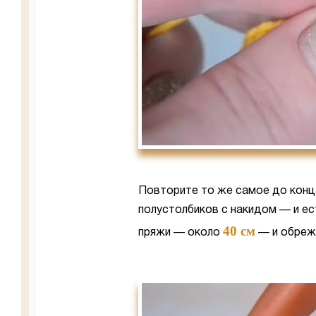
Повторите то же самое до конц
полустолбиков с накидом — и ес
40 см
пряжи — около
— и обрежь