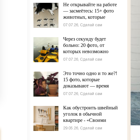
Не открывайте на работе
— засмеётесь: 15+ фото
животных, которые
сломали серьёзность
07.07.26, Сделай сам
интернета - «Своими
руками»
Через секунду будет
больно: 20 фото, от
которых невозможно
отвести взгляд - «Своими
07.07.26, Сделай сам
руками»
Это точно одно и то же?!
15 фото, которые
доказывают — время
творит невероятное -
07.07.26, Сделай сам
«Своими руками»
Как обустроить швейный
уголок в обычной
квартире - «Своими
руками»
29.05.26, Сделай сам