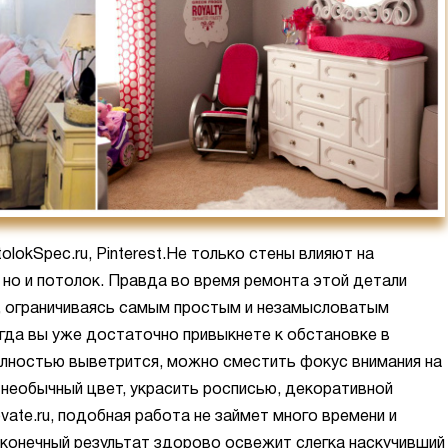
olokSpec.ru, Pinterest.Не только стены влияют на
 но и потолок. Правда во время ремонта этой детали
, ограничиваясь самым простым и незамысловатым
огда вы уже достаточно привыкнете к обстановке в
олностью выветрится, можно сместить фокус внимания на
 необычный цвет, украсить росписью, декоративной
vate.ru, подобная работа не займет много времени и
 конечный результат здорово освежит слегка наскучивший