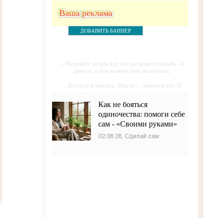
Ваша реклама
ДОБАВИТЬ БАННЕР
-- Начинайте делать все, что вы можете сделать – и
даже то, о чем можете хотя бы мечтать.
-- Все дело в мыслях. Мысль — начало всего. И
мыслями можно управлять. И поэтому главное дело
совершенствования: работать над мыслями.
Как не бояться
одиночества: помоги себе
-- Идите уверенно по направлению к мечте. Живите
той жизнью, которую вы сами себе придумали.
сам - «Своими руками»
-- Самое большое богатство — это ум. Самая
02.08.26, Сделай сам
большая нищета — глупость. Из всех страхов самый
пугающий — самолюбование.
-- Лучшее, что можно сделать с хорошим советом,
это пропустить его мимо ушей. Он никогда не
бывает полезен никому, кроме того, кто его дал.
-- Люблю давать советы и очень не люблю, когда их
дают мне.