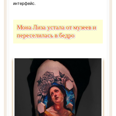
интерфейс.
Мона Лиза устала от музеев и
переселилась в бедро