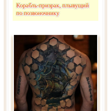
Корабль-призрак, плывущий
по позвоночнику