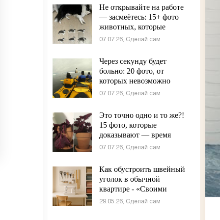
Не открывайте на работе
— засмеётесь: 15+ фото
животных, которые
сломали серьёзность
07.07.26, Сделай сам
интернета - «Своими
руками»
Через секунду будет
больно: 20 фото, от
которых невозможно
отвести взгляд - «Своими
07.07.26, Сделай сам
руками»
Это точно одно и то же?!
15 фото, которые
доказывают — время
творит невероятное -
07.07.26, Сделай сам
«Своими руками»
Как обустроить швейный
уголок в обычной
квартире - «Своими
руками»
29.05.26, Сделай сам