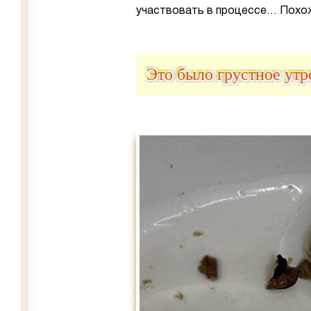
участвовать в процессе… Похоже
Это было грустное ут