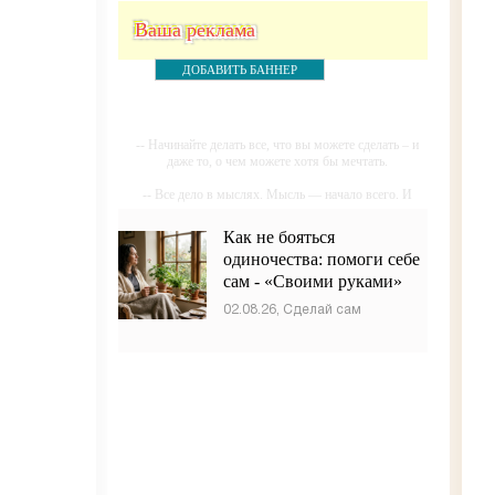
Ваша реклама
ДОБАВИТЬ БАННЕР
-- Начинайте делать все, что вы можете сделать – и
даже то, о чем можете хотя бы мечтать.
-- Все дело в мыслях. Мысль — начало всего. И
мыслями можно управлять. И поэтому главное дело
совершенствования: работать над мыслями.
Как не бояться
одиночества: помоги себе
-- Идите уверенно по направлению к мечте. Живите
той жизнью, которую вы сами себе придумали.
сам - «Своими руками»
-- Самое большое богатство — это ум. Самая
02.08.26, Сделай сам
большая нищета — глупость. Из всех страхов самый
пугающий — самолюбование.
-- Лучшее, что можно сделать с хорошим советом,
это пропустить его мимо ушей. Он никогда не
бывает полезен никому, кроме того, кто его дал.
-- Люблю давать советы и очень не люблю, когда их
дают мне.