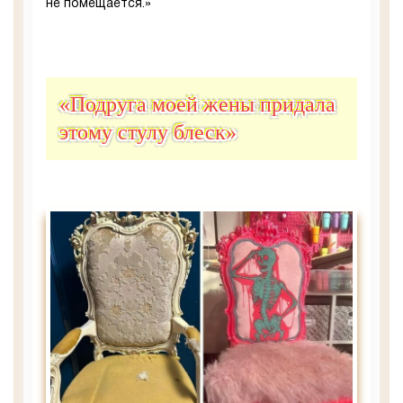
не помещается.»
«Подруга моей жены придала
этому стулу блеск»