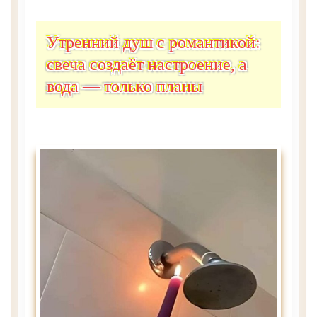
Утренний душ с романтикой:
свеча создаёт настроение, а
вода — только планы