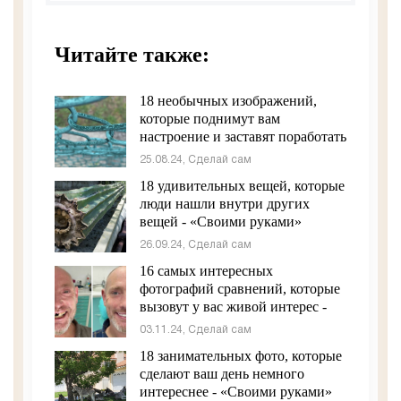
Читайте также:
18 необычных изображений,
которые поднимут вам
настроение и заставят поработать
ваш мозг - «Своими руками»
25.08.24, Сделай сам
18 удивительных вещей, которые
люди нашли внутри других
вещей - «Своими руками»
26.09.24, Сделай сам
16 самых интересных
фотографий сравнений, которые
вызовут у вас живой интерес -
«Своими руками»
03.11.24, Сделай сам
18 занимательных фото, которые
сделают ваш день немного
интереснее - «Своими руками»