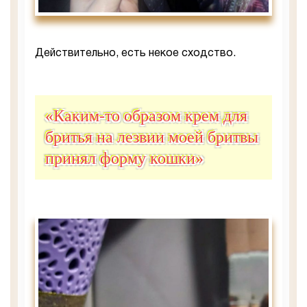
Действительно, есть некое сходство.
«Каким-то образом крем для
бритья на лезвии моей бритвы
принял форму кошки»