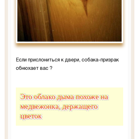
Если прислониться к двери, собака-призрак
обнюхает вас ?
Это облако дыма похоже на
медвежонка, держащего
цветок