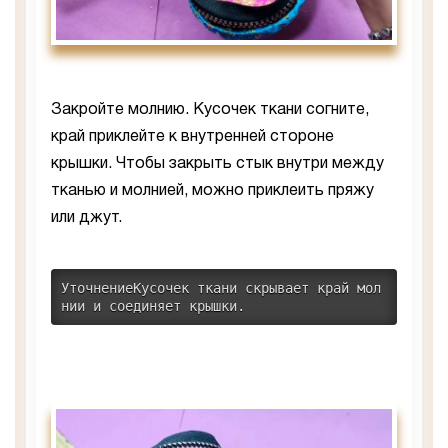
Закройте молнию. Кусочек ткани согните,
край приклейте к внутренней стороне
крышки. Чтобы закрыть стык внутри между
тканью и молнией, можно приклеить пряжу
или джут.
УточнениеКусочек ткани скрывает край мол
нии и соединяет крышки.