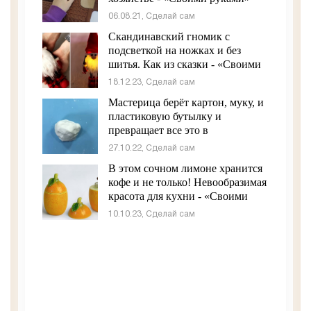
06.08.21, Сделай сам
Скандинавский гномик с
подсветкой на ножках и без
шитья. Как из сказки - «Своими
руками»
18.12.23, Сделай сам
Мастерица берёт картон, муку, и
пластиковую бутылку и
превращает все это в
произведение искусства -
27.10.22, Сделай сам
«Своими руками»
В этом сочном лимоне хранится
кофе и не только! Невообразимая
красота для кухни - «Своими
руками»
10.10.23, Сделай сам