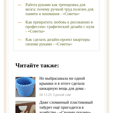
Работа руками как тренировка для
мозга: почему ручной труд полезен для
памяти и внимания - «Советы»
Как превратить любовь к рисованию в
профессию: графический дизайн с нуля
- «Советы»
Как сделать дизайн-проект квартиры
своими руками - «Советы»
Читайте также:
Не выбрасывала ни одной
крышки и в итоге сделала
шикарную вещь для дома -
«Своими руками»
04.12.23, Сделай сам
Даже сломанный пластиковый
табурет ещё пригодится в
хозяйстве - «Своими руками»