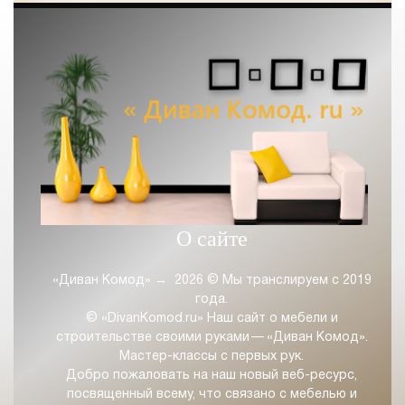
О сайте
«Диван Комод»
→
2026
© Мы транслируем с 2019
года.
© «DivanKomod.ru» Наш сайт о мебели и
строительстве своими руками — «Диван Комод».
Мастер-классы с первых рук.
Добро пожаловать на наш новый веб-ресурс,
посвященный всему, что связано с мебелью и