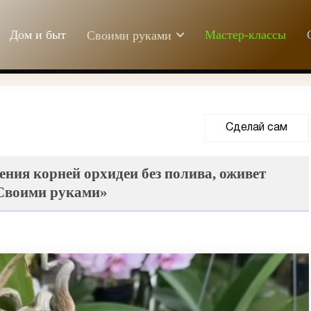
Дом и быт
Мастер-классы
Своими руками
Сделай сам
ния корней орхидеи без полива, оживет
«Своими руками»