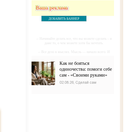
Ваша реклама
ДОБАВИТЬ БАННЕР
-- Начинайте делать все, что вы можете сделать – и
даже то, о чем можете хотя бы мечтать.
-- Все дело в мыслях. Мысль — начало всего. И
мыслями можно управлять. И поэтому главное дело
совершенствования: работать над мыслями.
Как не бояться
одиночества: помоги себе
-- Идите уверенно по направлению к мечте. Живите
той жизнью, которую вы сами себе придумали.
сам - «Своими руками»
-- Самое большое богатство — это ум. Самая
02.08.26, Сделай сам
большая нищета — глупость. Из всех страхов самый
пугающий — самолюбование.
-- Лучшее, что можно сделать с хорошим советом,
это пропустить его мимо ушей. Он никогда не
бывает полезен никому, кроме того, кто его дал.
-- Люблю давать советы и очень не люблю, когда их
дают мне.