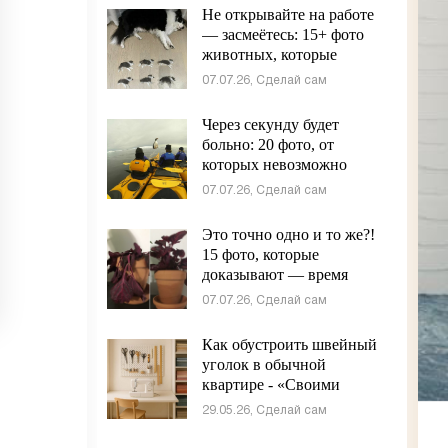
Не открывайте на работе
— засмеётесь: 15+ фото
животных, которые
сломали серьёзность
07.07.26, Сделай сам
интернета - «Своими
руками»
Через секунду будет
больно: 20 фото, от
которых невозможно
отвести взгляд - «Своими
07.07.26, Сделай сам
руками»
Это точно одно и то же?!
15 фото, которые
доказывают — время
творит невероятное -
07.07.26, Сделай сам
«Своими руками»
Как обустроить швейный
уголок в обычной
квартире - «Своими
руками»
29.05.26, Сделай сам